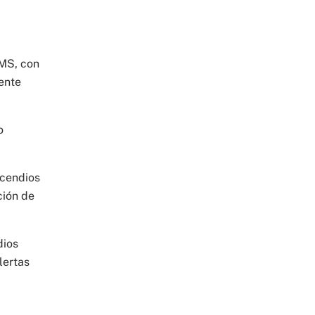
RMS, con
uente
o
ncendios
ción de
dios
lertas